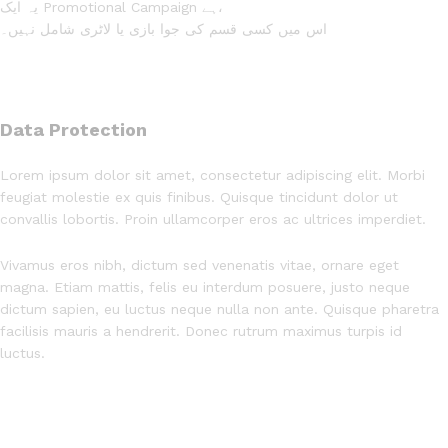
یہ ایک Promotional Campaign ہے،
اس میں کسی قسم کی جوا بازی یا لاٹری شامل نہیں۔
Data Protection
Lorem ipsum dolor sit amet, consectetur adipiscing elit. Morbi
feugiat molestie ex quis finibus. Quisque tincidunt dolor ut
convallis lobortis. Proin ullamcorper eros ac ultrices imperdiet.
Vivamus eros nibh, dictum sed venenatis vitae, ornare eget
magna. Etiam mattis, felis eu interdum posuere, justo neque
dictum sapien, eu luctus neque nulla non ante. Quisque pharetra
facilisis mauris a hendrerit. Donec rutrum maximus turpis id
luctus.